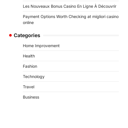
Les Nouveaux Bonus Casino En Ligne À Découvrir
Payment Options Worth Checking at migliori casino
online
Categories
Home Improvement
Health
Fashion
Technology
Travel
Business