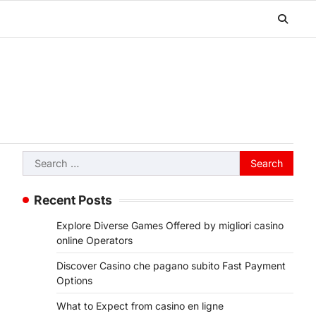
Search
for:
Recent Posts
Explore Diverse Games Offered by migliori casino
online Operators
Discover Casino che pagano subito Fast Payment
Options
What to Expect from casino en ligne