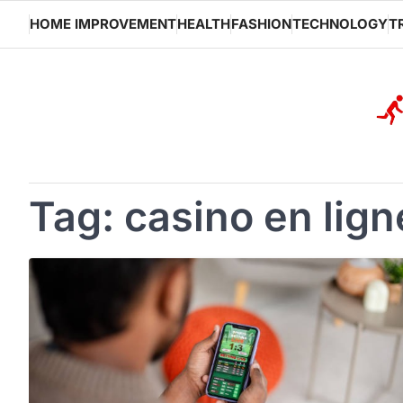
Skip
HOME IMPROVEMENT
HEALTH
FASHION
TECHNOLOGY
T
to
content
Tag:
casino en lign