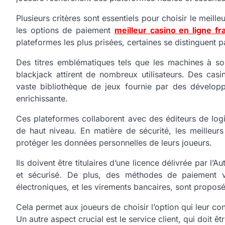
Plusieurs critères sont essentiels pour choisir le meill
les options de paiement
meilleur casino en ligne fr
plateformes les plus prisées, certaines se distinguent pa
Des titres emblématiques tels que les machines à sou
blackjack attirent de nombreux utilisateurs. Des c
vaste bibliothèque de jeux fournie par des dévelop
enrichissante.
Ces plateformes collaborent avec des éditeurs de logi
de haut niveau. En matière de sécurité, les meilleur
protéger les données personnelles de leurs joueurs.
Ils doivent être titulaires d’une licence délivrée par l’
et sécurisé. De plus, des méthodes de paiement var
électroniques, et les virements bancaires, sont proposées
Cela permet aux joueurs de choisir l’option qui leur con
Un autre aspect crucial est le service client, qui doit êtr