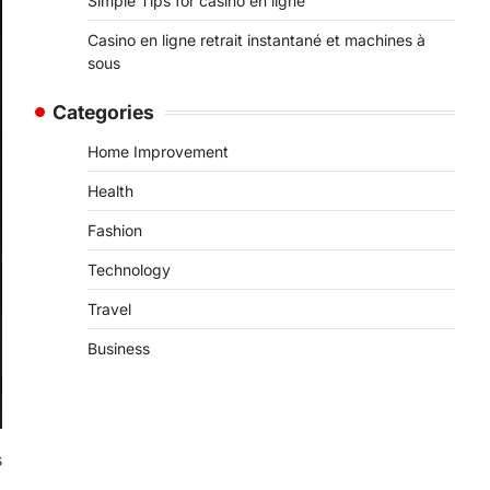
Simple Tips for casino en ligne
Casino en ligne retrait instantané et machines à
sous
Categories
Home Improvement
Health
Fashion
Technology
Travel
Business
s