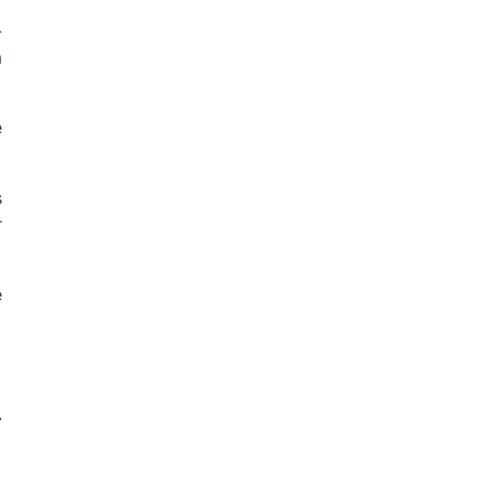
-
à
e
s
r
e
⟶