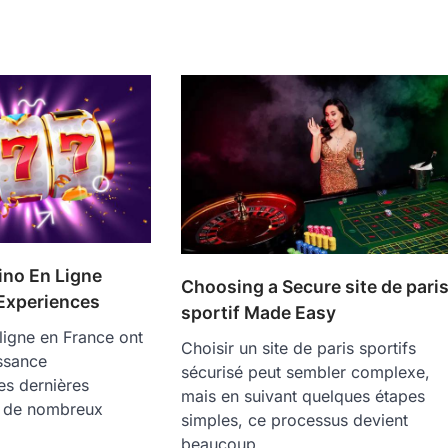
no En Ligne
Choosing a Secure site de pari
 Experiences
sportif Made Easy
ligne en France ont
Choisir un site de paris sportifs
ssance
sécurisé peut sembler complexe,
es dernières
mais en suivant quelques étapes
nt de nombreux
simples, ce processus devient
beaucoup…