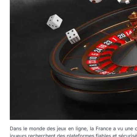
Dans le monde des jeux en ligne, la France a vu une c
joueurs recherchent des plateformes fiables et sécurisé