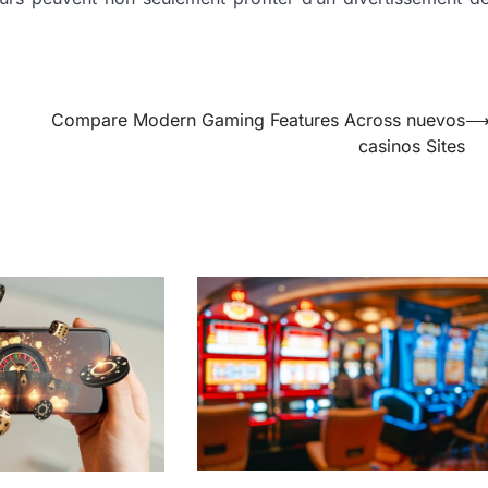
.
Compare Modern Gaming Features Across nuevos
casinos Sites