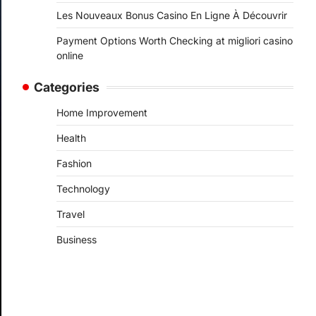
Les Nouveaux Bonus Casino En Ligne À Découvrir
Payment Options Worth Checking at migliori casino
online
Categories
Home Improvement
Health
Fashion
Technology
Travel
Business