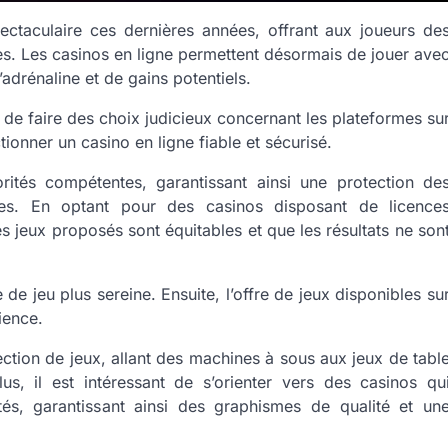
ectaculaire ces dernières années, offrant aux joueurs de
es. Les casinos en ligne permettent désormais de jouer ave
d’adrénaline et de gains potentiels.
l de faire des choix judicieux concernant les plateformes su
ctionner un casino en ligne fiable et sécurisé.
rités compétentes, garantissant ainsi une protection de
ères. En optant pour des casinos disposant de licence
s jeux proposés sont équitables et que les résultats ne son
e jeu plus sereine. Ensuite, l’offre de jeux disponibles su
ience.
ection de jeux, allant des machines à sous aux jeux de tabl
s, il est intéressant de s’orienter vers des casinos qu
tés, garantissant ainsi des graphismes de qualité et un