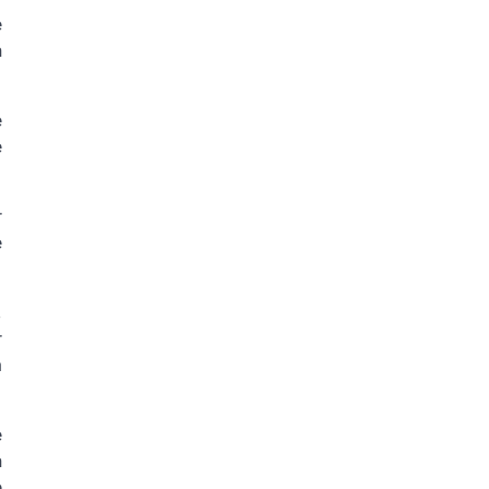
e
n
e
e
r
e
,
r
à
e
n
e