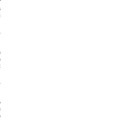
s
c
r
s
s
t
r
e
i
e