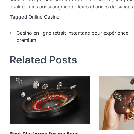
qualité, mais aussi augmenter leurs chances de succès
Tagged
Online Casino
Post
⟵
Casino en ligne retrait instantané pour expérience
premium
navigation
Related Posts
Best Platforms for meilleur