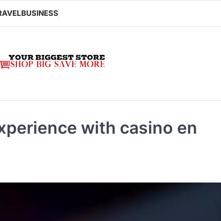
RAVEL
BUSINESS
xperience with casino en