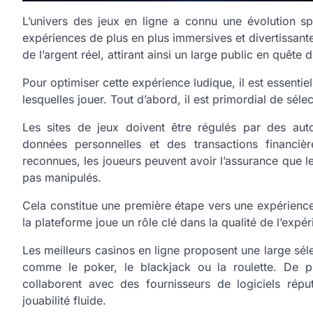
L’univers des jeux en ligne a connu une évolution sp
expériences de plus en plus immersives et divertissant
de l’argent réel, attirant ainsi un large public en quête 
Pour optimiser cette expérience ludique, il est essentie
lesquelles jouer. Tout d’abord, il est primordial de séle
Les sites de jeux doivent être régulés par des auto
données personnelles et des transactions financi
reconnues, les joueurs peuvent avoir l’assurance que le
pas manipulés.
Cela constitue une première étape vers une expérience d
la plateforme joue un rôle clé dans la qualité de l’expér
Les meilleurs casinos en ligne proposent une large sél
comme le poker, le blackjack ou la roulette. De plu
collaborent avec des fournisseurs de logiciels répu
jouabilité fluide.