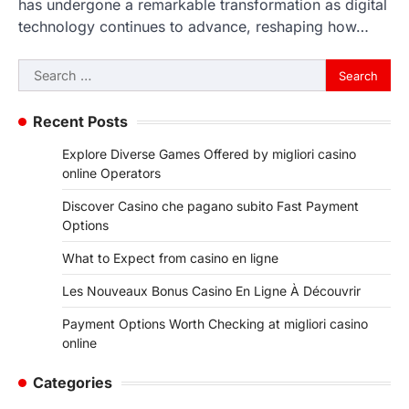
has undergone a remarkable transformation as digital
technology continues to advance, reshaping how…
Search
for:
Recent Posts
Explore Diverse Games Offered by migliori casino
online Operators
Discover Casino che pagano subito Fast Payment
Options
What to Expect from casino en ligne
Les Nouveaux Bonus Casino En Ligne À Découvrir
Payment Options Worth Checking at migliori casino
online
Categories