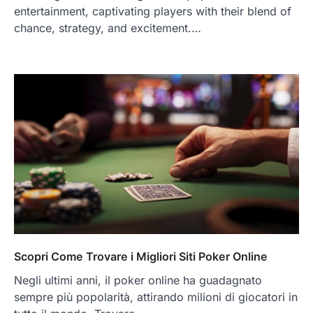
entertainment, captivating players with their blend of
chance, strategy, and excitement.…
Scopri Come Trovare i Migliori Siti Poker Online
Negli ultimi anni, il poker online ha guadagnato
sempre più popolarità, attirando milioni di giocatori in