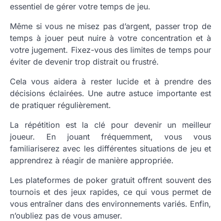
essentiel de gérer votre temps de jeu.
Même si vous ne misez pas d’argent, passer trop de
temps à jouer peut nuire à votre concentration et à
votre jugement. Fixez-vous des limites de temps pour
éviter de devenir trop distrait ou frustré.
Cela vous aidera à rester lucide et à prendre des
décisions éclairées. Une autre astuce importante est
de pratiquer régulièrement.
La répétition est la clé pour devenir un meilleur
joueur. En jouant fréquemment, vous vous
familiariserez avec les différentes situations de jeu et
apprendrez à réagir de manière appropriée.
Les plateformes de poker gratuit offrent souvent des
tournois et des jeux rapides, ce qui vous permet de
vous entraîner dans des environnements variés. Enfin,
n’oubliez pas de vous amuser.