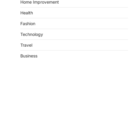
Home Improvement
Health
Fashion
Technology
Travel
Business