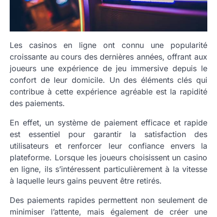
Les casinos en ligne ont connu une popularité
croissante au cours des dernières années, offrant aux
joueurs une expérience de jeu immersive depuis le
confort de leur domicile. Un des éléments clés qui
contribue à cette expérience agréable est la rapidité
des paiements.
En effet, un système de paiement efficace et rapide
est essentiel pour garantir la satisfaction des
utilisateurs et renforcer leur confiance envers la
plateforme. Lorsque les joueurs choisissent un casino
en ligne, ils s’intéressent particulièrement à la vitesse
à laquelle leurs gains peuvent être retirés.
Des paiements rapides permettent non seulement de
minimiser l’attente, mais également de créer une