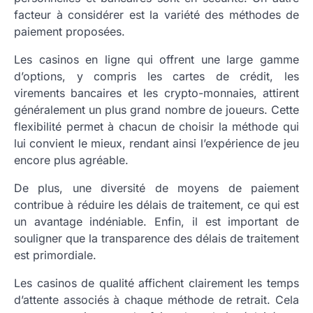
facteur à considérer est la variété des méthodes de
paiement proposées.
Les casinos en ligne qui offrent une large gamme
d’options, y compris les cartes de crédit, les
virements bancaires et les crypto-monnaies, attirent
généralement un plus grand nombre de joueurs. Cette
flexibilité permet à chacun de choisir la méthode qui
lui convient le mieux, rendant ainsi l’expérience de jeu
encore plus agréable.
De plus, une diversité de moyens de paiement
contribue à réduire les délais de traitement, ce qui est
un avantage indéniable. Enfin, il est important de
souligner que la transparence des délais de traitement
est primordiale.
Les casinos de qualité affichent clairement les temps
d’attente associés à chaque méthode de retrait. Cela