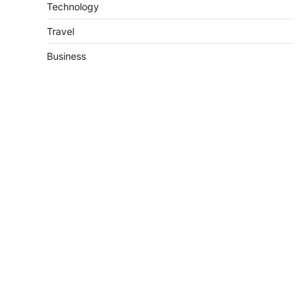
Technology
Travel
Business