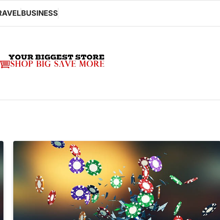
RAVEL
BUSINESS