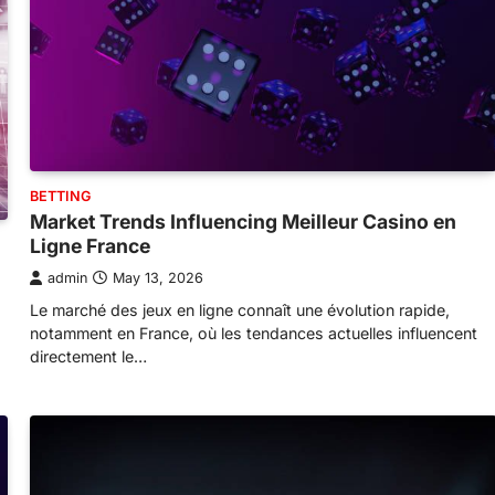
BETTING
Market Trends Influencing Meilleur Casino en
Ligne France
admin
May 13, 2026
Le marché des jeux en ligne connaît une évolution rapide,
notamment en France, où les tendances actuelles influencent
directement le…