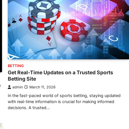
BETTING
Get Real-Time Updates on a Trusted Sports
Betting Site
e
admin
March 11, 2026
In the fast-paced world of sports betting, staying updated
with real-time information is crucial for making informed
decisions. A trusted…