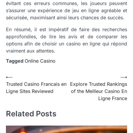
évitant ces erreurs communes, les joueurs peuvent
s’assurer une expérience de jeu en ligne agréable et
sécurisée, maximisant ainsi leurs chances de succès.
En résumé, il est impératif de faire des recherches
approfondies, de lire les avis et de comparer les
options afin de choisir un casino en ligne qui répond
vraiment aux attentes.
Tagged
Online Casino
Post
⟵
⟶
Trusted Casino Francais en
Explore Trusted Rankings
navigation
Ligne Sites Reviewed
of the Meilleur Casino En
Ligne France
Related Posts