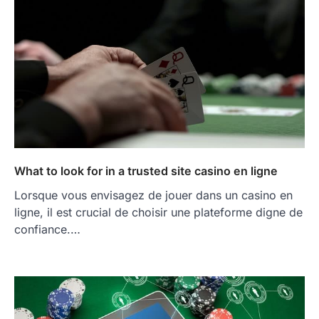
What to look for in a trusted site casino en ligne
Lorsque vous envisagez de jouer dans un casino en
ligne, il est crucial de choisir une plateforme digne de
confiance.…