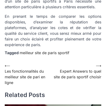
d’un site de paris sportifs à Paris nécessite une
attention particulière à plusieurs critères essentiels.
En prenant le temps de comparer les options
disponibles, d’examiner la réputation des
plateformes, d’analyser les cotes et de vérifier la
qualité du service client, vous serez mieux armé pour
faire un choix éclairé et profiter pleinement de votre
expérience de paris.
Tagged
meilleur site de paris sportif
Post
⟵
⟶
Les fonctionnalités du
Expert Answers to quel
navigation
meilleur site de pari en
site de paris sportif choisir
ligne
Related Posts