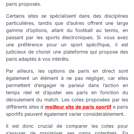
paris proposés.
Certains sites se spécialisent dans des disciplines
particulières, tandis que d’autres offrent une large
gamme d’options, allant du football au tennis, en
passant par les sports électroniques. Si vous avez
une préférence pour un sport spécifique, il est
judicieux de choisir une plateforme qui propose des
paris adaptés à vos intérêts.
Par ailleurs, les options de paris en direct sont
également un élément à ne pas négliger, car elles
permettent d’engager le parieur dans l’action en
temps réel et d’ajuster ses paris en fonction du
déroulement du match. Les cotes proposées par les
différents sites d
meilleur site de paris sportif
e paris
sportifs peuvent également varier considérablement.
Il est donc crucial de comparer les cotes pour
s’assurer de maximiser ses gains potentiels. En