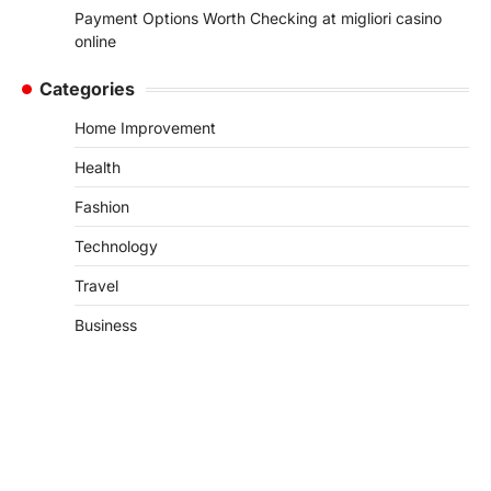
Payment Options Worth Checking at migliori casino
online
Categories
Home Improvement
Health
Fashion
Technology
Travel
Business