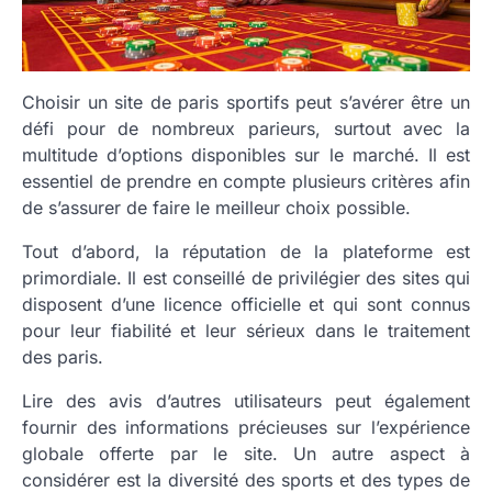
Choisir un site de paris sportifs peut s’avérer être un
défi pour de nombreux parieurs, surtout avec la
multitude d’options disponibles sur le marché. Il est
essentiel de prendre en compte plusieurs critères afin
de s’assurer de faire le meilleur choix possible.
Tout d’abord, la réputation de la plateforme est
primordiale. Il est conseillé de privilégier des sites qui
disposent d’une licence officielle et qui sont connus
pour leur fiabilité et leur sérieux dans le traitement
des paris.
Lire des avis d’autres utilisateurs peut également
fournir des informations précieuses sur l’expérience
globale offerte par le site. Un autre aspect à
considérer est la diversité des sports et des types de