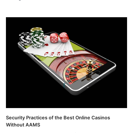
Security Practices of the Best Online Casinos
Without AAMS