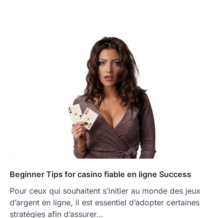
Beginner Tips for casino fiable en ligne Success
Pour ceux qui souhaitent s’initier au monde des jeux
d’argent en ligne, il est essentiel d’adopter certaines
stratégies afin d’assurer…