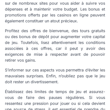
sur de nombreux sites pour vous aider à suivre vos
dépenses et à maintenir votre budget. Les bonus et
promotions offerts par les casinos en ligne peuvent
également constituer un atout précieux.
Profitez des offres de bienvenue, des tours gratuits
ou des bonus de dépôt pour augmenter votre capital
de jeu. Toutefois, lisez attentivement les conditions
associées à ces offres, car il peut y avoir des
exigences de mise à respecter avant de pouvoir
retirer vos gains.
S’informer sur ces aspects vous permettra d’éviter les
mauvaises surprises. Enfin, n’oubliez pas que le jeu
doit rester un divertissement.
Établissez des limites de temps de jeu et assurez-
vous de faire des pauses régulières. Si vous
ressentez une pression pour jouer ou si cela devient
une source de stress, il est essentiel de prendre du