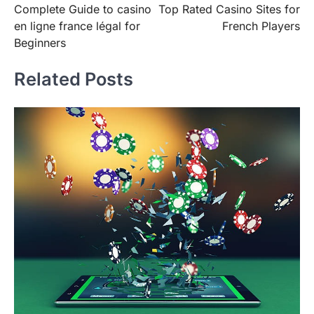
Complete Guide to casino
Top Rated Casino Sites for
navigation
en ligne france légal for
French Players
Beginners
Related Posts