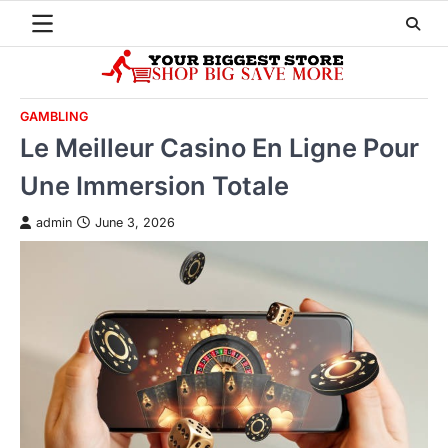
Skip
to
content
GAMBLING
Le Meilleur Casino En Ligne Pour
Une Immersion Totale
admin
June 3, 2026