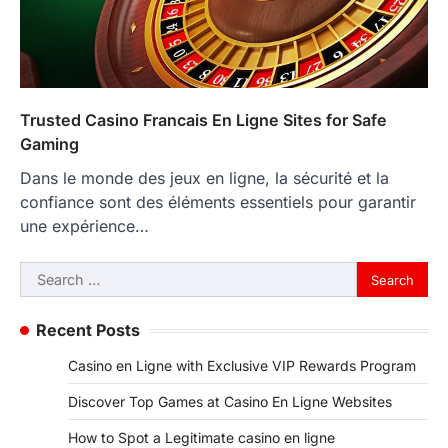
Trusted Casino Francais En Ligne Sites for Safe
Gaming
Dans le monde des jeux en ligne, la sécurité et la
confiance sont des éléments essentiels pour garantir
une expérience…
Search
for:
Recent Posts
Casino en Ligne with Exclusive VIP Rewards Program
Discover Top Games at Casino En Ligne Websites
How to Spot a Legitimate casino en ligne