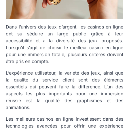
Dans l’univers des jeux d’argent, les casinos en ligne
ont su séduire un large public grâce à leur
accessibilité et à la diversité des jeux proposés.
Lorsqu’il s’agit de choisir le meilleur casino en ligne
pour une immersion totale, plusieurs critères doivent
être pris en compte.
L’expérience utilisateur, la variété des jeux, ainsi que
la qualité du service client sont des éléments
essentiels qui peuvent faire la différence. L’un des
aspects les plus importants pour une immersion
réussie est la qualité des graphismes et des
animations.
Les meilleurs casinos en ligne investissent dans des
technologies avancées pour offrir une expérience