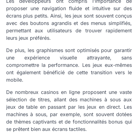
Les développeurs ont compris l’importance de
proposer une navigation fluide et intuitive sur des
écrans plus petits. Ainsi, les jeux sont souvent conçus
avec des boutons agrandis et des menus simplifiés,
permettant aux utilisateurs de trouver rapidement
leurs jeux préférés.
De plus, les graphismes sont optimisés pour garantir
une expérience visuelle attrayante, sans
compromettre la performance. Les jeux eux-mêmes
ont également bénéficié de cette transition vers le
mobile.
De nombreux casinos en ligne proposent une vaste
sélection de titres, allant des machines à sous aux
jeux de table en passant par les jeux en direct. Les
machines à sous, par exemple, sont souvent dotées
de thèmes captivants et de fonctionnalités bonus qui
se prêtent bien aux écrans tactiles.