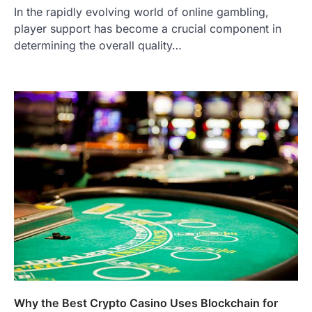
In the rapidly evolving world of online gambling,
player support has become a crucial component in
determining the overall quality…
Why the Best Crypto Casino Uses Blockchain for