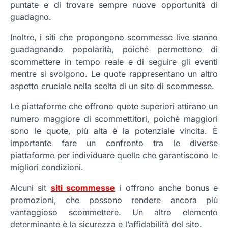
puntate e di trovare sempre nuove opportunità di
guadagno.
Inoltre, i siti che propongono scommesse live stanno
guadagnando popolarità, poiché permettono di
scommettere in tempo reale e di seguire gli eventi
mentre si svolgono. Le quote rappresentano un altro
aspetto cruciale nella scelta di un sito di scommesse.
Le piattaforme che offrono quote superiori attirano un
numero maggiore di scommettitori, poiché maggiori
sono le quote, più alta è la potenziale vincita. È
importante fare un confronto tra le diverse
piattaforme per individuare quelle che garantiscono le
migliori condizioni.
Alcuni sit
siti scommesse
i offrono anche bonus e
promozioni, che possono rendere ancora più
vantaggioso scommettere. Un altro elemento
determinante è la sicurezza e l’affidabilità del sito.