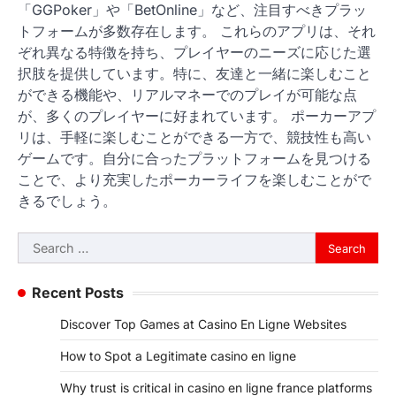
「GGPoker」や「BetOnline」など、注目すべきプラッ
トフォームが多数存在します。 これらのアプリは、それ
ぞれ異なる特徴を持ち、プレイヤーのニーズに応じた選
択肢を提供しています。特に、友達と一緒に楽しむこと
ができる機能や、リアルマネーでのプレイが可能な点
が、多くのプレイヤーに好まれています。 ポーカーアプ
リは、手軽に楽しむことができる一方で、競技性も高い
ゲームです。自分に合ったプラットフォームを見つける
ことで、より充実したポーカーライフを楽しむことがで
きるでしょう。
Search
for:
Recent Posts
Discover Top Games at Casino En Ligne Websites
How to Spot a Legitimate casino en ligne
Why trust is critical in casino en ligne france platforms