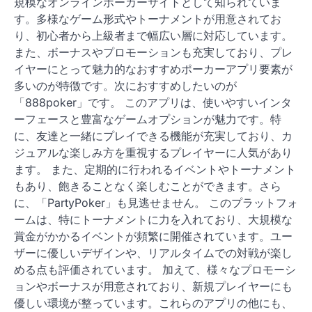
規模なオンラインポーカーサイトとして知られていま
す。多様なゲーム形式やトーナメントが用意されてお
り、初心者から上級者まで幅広い層に対応しています。
また、ボーナスやプロモーションも充実しており、プレ
イヤーにとって魅力的なおすすめポーカーアプリ要素が
多いのが特徴です。次におすすめしたいのが
「888poker」です。 このアプリは、使いやすいインタ
ーフェースと豊富なゲームオプションが魅力です。特
に、友達と一緒にプレイできる機能が充実しており、カ
ジュアルな楽しみ方を重視するプレイヤーに人気があり
ます。 また、定期的に行われるイベントやトーナメント
もあり、飽きることなく楽しむことができます。さら
に、「PartyPoker」も見逃せません。 このプラットフォ
ームは、特にトーナメントに力を入れており、大規模な
賞金がかかるイベントが頻繁に開催されています。ユー
ザーに優しいデザインや、リアルタイムでの対戦が楽し
める点も評価されています。 加えて、様々なプロモーシ
ョンやボーナスが用意されており、新規プレイヤーにも
優しい環境が整っています。これらのアプリの他にも、