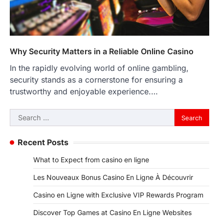
Why Security Matters in a Reliable Online Casino
In the rapidly evolving world of online gambling,
security stands as a cornerstone for ensuring a
trustworthy and enjoyable experience.…
Search
for:
Recent Posts
What to Expect from casino en ligne
Les Nouveaux Bonus Casino En Ligne À Découvrir
Casino en Ligne with Exclusive VIP Rewards Program
Discover Top Games at Casino En Ligne Websites