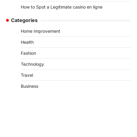
How to Spot a Legitimate casino en ligne
Categories
Home Improvement
Health
Fashion
Technology
Travel
Business