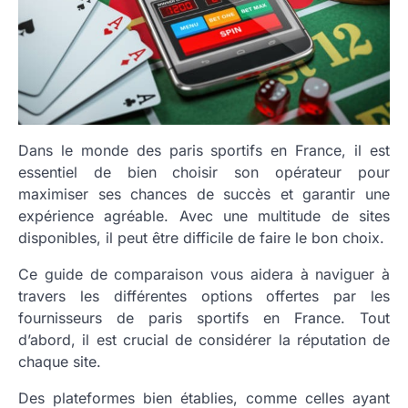
Dans le monde des paris sportifs en France, il est
essentiel de bien choisir son opérateur pour
maximiser ses chances de succès et garantir une
expérience agréable. Avec une multitude de sites
disponibles, il peut être difficile de faire le bon choix.
Ce guide de comparaison vous aidera à naviguer à
travers les différentes options offertes par les
fournisseurs de paris sportifs en France. Tout
d’abord, il est crucial de considérer la réputation de
chaque site.
Des plateformes bien établies, comme celles ayant