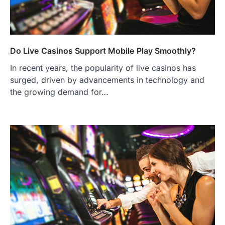
Do Live Casinos Support Mobile Play Smoothly?
In recent years, the popularity of live casinos has
surged, driven by advancements in technology and
the growing demand for…