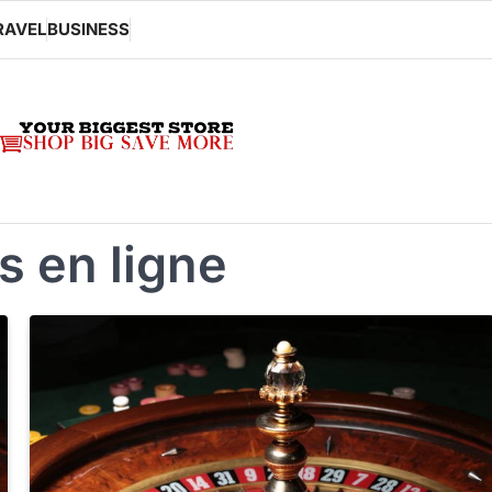
RAVEL
BUSINESS
s en ligne