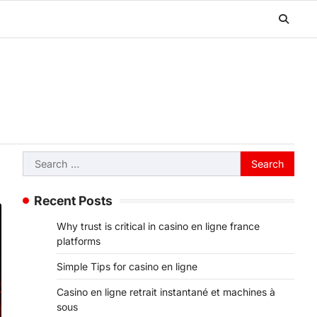
Search
for:
Recent Posts
Why trust is critical in casino en ligne france
platforms
Simple Tips for casino en ligne
Casino en ligne retrait instantané et machines à
sous