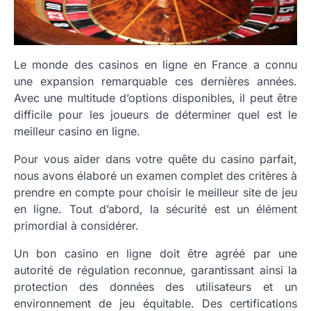
Le monde des casinos en ligne en France a connu
une expansion remarquable ces dernières années.
Avec une multitude d’options disponibles, il peut être
difficile pour les joueurs de déterminer quel est le
meilleur casino en ligne.
Pour vous aider dans votre quête du casino parfait,
nous avons élaboré un examen complet des critères à
prendre en compte pour choisir le meilleur site de jeu
en ligne. Tout d’abord, la sécurité est un élément
primordial à considérer.
Un bon casino en ligne doit être agréé par une
autorité de régulation reconnue, garantissant ainsi la
protection des données des utilisateurs et un
environnement de jeu équitable. Des certifications