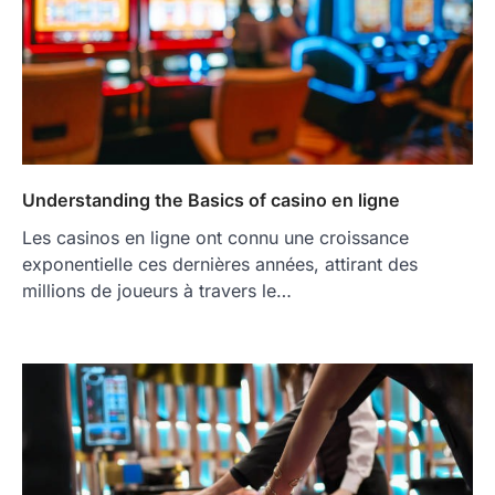
Understanding the Basics of casino en ligne
Les casinos en ligne ont connu une croissance
exponentielle ces dernières années, attirant des
millions de joueurs à travers le…