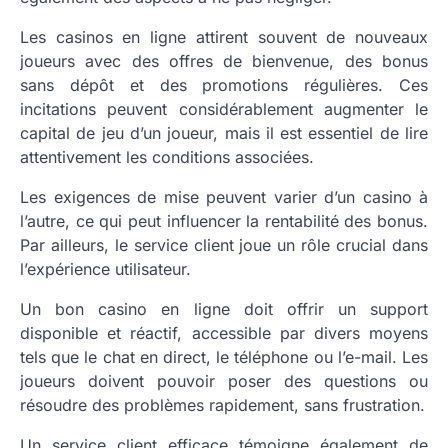
Les casinos en ligne attirent souvent de nouveaux
joueurs avec des offres de bienvenue, des bonus
sans dépôt et des promotions régulières. Ces
incitations peuvent considérablement augmenter le
capital de jeu d’un joueur, mais il est essentiel de lire
attentivement les conditions associées.
Les exigences de mise peuvent varier d’un casino à
l’autre, ce qui peut influencer la rentabilité des bonus.
Par ailleurs, le service client joue un rôle crucial dans
l’expérience utilisateur.
Un bon casino en ligne doit offrir un support
disponible et réactif, accessible par divers moyens
tels que le chat en direct, le téléphone ou l’e-mail. Les
joueurs doivent pouvoir poser des questions ou
résoudre des problèmes rapidement, sans frustration.
Un service client efficace témoigne également de