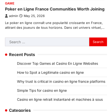
GAME
Poker en Ligne France Communities Worth Joining
admin
May 25, 2026
Le poker en ligne connaît une popularité croissante en France,
attirant des joueurs de tous horizons. Dans cet univers virtuel,…
Search
for:
Recent Posts
Discover Top Games at Casino En Ligne Websites
How to Spot a Legitimate casino en ligne
Why trust is critical in casino en ligne france platforms
Simple Tips for casino en ligne
Casino en ligne retrait instantané et machines à sous
Categories