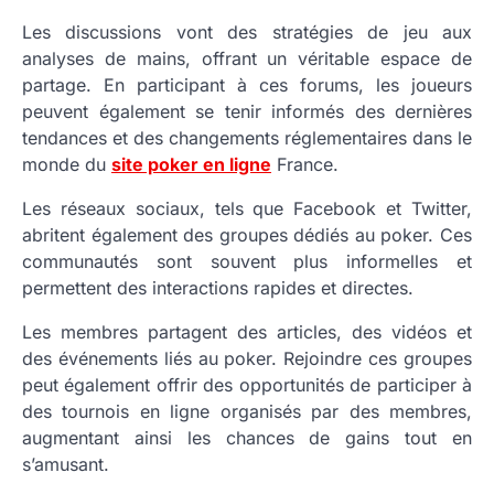
Les discussions vont des stratégies de jeu aux
analyses de mains, offrant un véritable espace de
partage. En participant à ces forums, les joueurs
peuvent également se tenir informés des dernières
tendances et des changements réglementaires dans le
monde du
site poker en ligne
France.
Les réseaux sociaux, tels que Facebook et Twitter,
abritent également des groupes dédiés au poker. Ces
communautés sont souvent plus informelles et
permettent des interactions rapides et directes.
Les membres partagent des articles, des vidéos et
des événements liés au poker. Rejoindre ces groupes
peut également offrir des opportunités de participer à
des tournois en ligne organisés par des membres,
augmentant ainsi les chances de gains tout en
s’amusant.