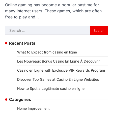
Online gaming has become a popular pastime for
many internet users. These games, which are often
free to play and…
Search
for:
Recent Posts
What to Expect from casino en ligne
Les Nouveaux Bonus Casino En Ligne À Découvrir
Casino en Ligne with Exclusive VIP Rewards Program
Discover Top Games at Casino En Ligne Websites
How to Spot a Legitimate casino en ligne
Categories
Home Improvement