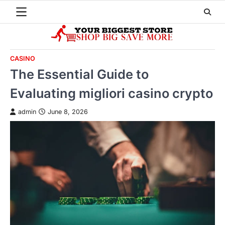
Skip
to
content
CASINO
The Essential Guide to
Evaluating migliori casino crypto
admin
June 8, 2026