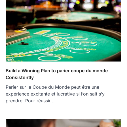
Build a Winning Plan to parier coupe du monde
Consistently
Parier sur la Coupe du Monde peut être une
expérience excitante et lucrative si l’on sait s’y
prendre. Pour réussir,…