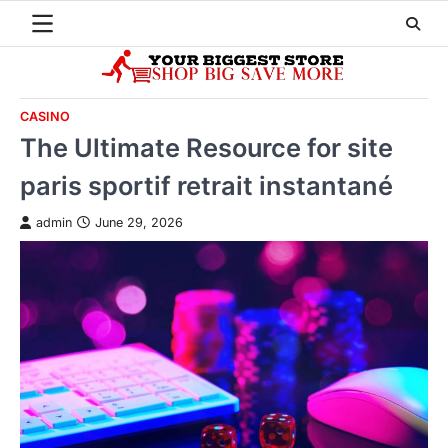
Skip
to
content
CASINO
The Ultimate Resource for site
paris sportif retrait instantané
admin
June 29, 2026