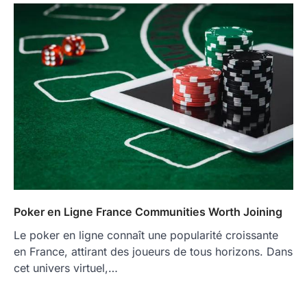
Poker en Ligne France Communities Worth Joining
Le poker en ligne connaît une popularité croissante
en France, attirant des joueurs de tous horizons. Dans
cet univers virtuel,…