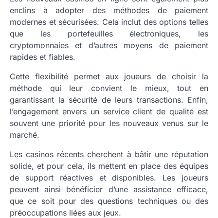
enclins à adopter des méthodes de paiement
modernes et sécurisées. Cela inclut des options telles
que les portefeuilles électroniques, les
cryptomonnaies et d’autres moyens de paiement
rapides et fiables.
Cette flexibilité permet aux joueurs de choisir la
méthode qui leur convient le mieux, tout en
garantissant la sécurité de leurs transactions. Enfin,
l’engagement envers un service client de qualité est
souvent une priorité pour les nouveaux venus sur le
marché.
Les casinos récents cherchent à bâtir une réputation
solide, et pour cela, ils mettent en place des équipes
de support réactives et disponibles. Les joueurs
peuvent ainsi bénéficier d’une assistance efficace,
que ce soit pour des questions techniques ou des
préoccupations liées aux jeux.