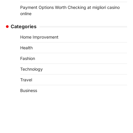
Payment Options Worth Checking at migliori casino
online
Categories
Home Improvement
Health
Fashion
Technology
Travel
Business