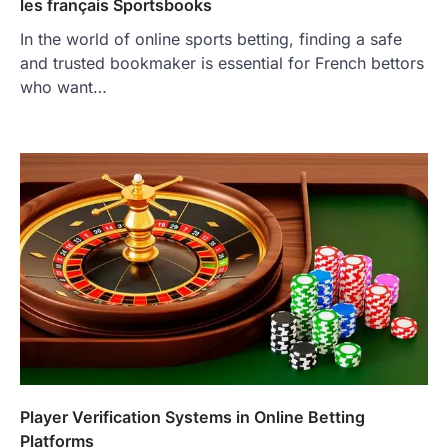
les français Sportsbooks
In the world of online sports betting, finding a safe
and trusted bookmaker is essential for French bettors
who want…
Player Verification Systems in Online Betting
Platforms