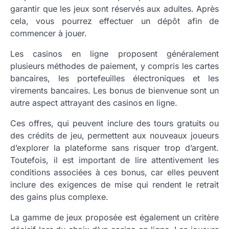
garantir que les jeux sont réservés aux adultes. Après
cela, vous pourrez effectuer un dépôt afin de
commencer à jouer.
Les casinos en ligne proposent généralement
plusieurs méthodes de paiement, y compris les cartes
bancaires, les portefeuilles électroniques et les
virements bancaires. Les bonus de bienvenue sont un
autre aspect attrayant des casinos en ligne.
Ces offres, qui peuvent inclure des tours gratuits ou
des crédits de jeu, permettent aux nouveaux joueurs
d’explorer la plateforme sans risquer trop d’argent.
Toutefois, il est important de lire attentivement les
conditions associées à ces bonus, car elles peuvent
inclure des exigences de mise qui rendent le retrait
des gains plus complexe.
La gamme de jeux proposée est également un critère