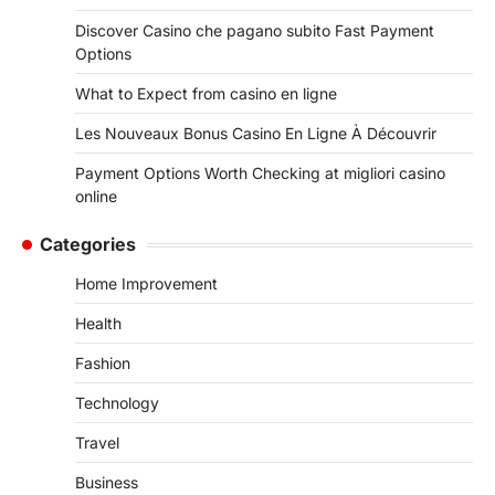
Discover Casino che pagano subito Fast Payment
Options
What to Expect from casino en ligne
Les Nouveaux Bonus Casino En Ligne À Découvrir
Payment Options Worth Checking at migliori casino
online
Categories
Home Improvement
Health
Fashion
Technology
Travel
Business