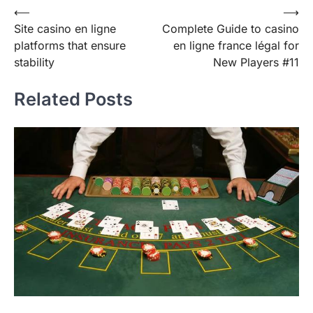
Post
⟵
⟶
Site casino en ligne
Complete Guide to casino
navigation
platforms that ensure
en ligne france légal for
stability
New Players #11
Related Posts