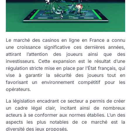
Le marché des casinos en ligne en France a connu
une croissance significative ces dernières années,
attirant l’attention des joueurs ainsi que des
investisseurs. Cette expansion est le résultat d’une
régulation stricte mise en place par l’État français, qui
vise à garantir la sécurité des joueurs tout en
favorisant un environnement compétitif pour les
opérateurs.
La législation encadrant ce secteur a permis de créer
un cadre légal clair, incitant ainsi de nombreux
acteurs à se conformer aux normes établies. L’un des
aspects les plus notables de ce marché est la
diversité des jeux proposés.