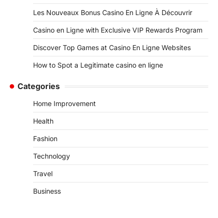
Les Nouveaux Bonus Casino En Ligne À Découvrir
Casino en Ligne with Exclusive VIP Rewards Program
Discover Top Games at Casino En Ligne Websites
How to Spot a Legitimate casino en ligne
Categories
Home Improvement
Health
Fashion
Technology
Travel
Business