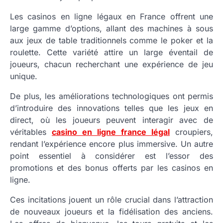
Les casinos en ligne légaux en France offrent une
large gamme d’options, allant des machines à sous
aux jeux de table traditionnels comme le poker et la
roulette. Cette variété attire un large éventail de
joueurs, chacun recherchant une expérience de jeu
unique.
De plus, les améliorations technologiques ont permis
d’introduire des innovations telles que les jeux en
direct, où les joueurs peuvent interagir avec de
véritables
casino en ligne france légal
croupiers,
rendant l’expérience encore plus immersive. Un autre
point essentiel à considérer est l’essor des
promotions et des bonus offerts par les casinos en
ligne.
Ces incitations jouent un rôle crucial dans l’attraction
de nouveaux joueurs et la fidélisation des anciens.