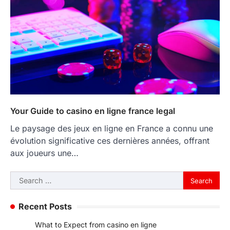
Your Guide to casino en ligne france legal
Le paysage des jeux en ligne en France a connu une
évolution significative ces dernières années, offrant
aux joueurs une…
Search
for:
Recent Posts
What to Expect from casino en ligne