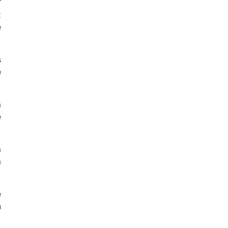
x
e
s
e
a
e
a
à
e
n