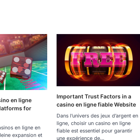
Important Trust Factors in a
ino en ligne
casino en ligne fiable Website
latforms for
Dans l’univers des jeux d’argent en
ligne, choisir un casino en ligne
asinos en ligne en
fiable est essentiel pour garantir
leine expansion et
une expérience de…