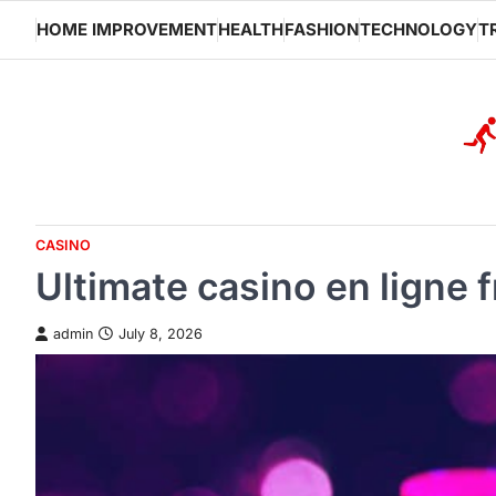
Skip
HOME IMPROVEMENT
HEALTH
FASHION
TECHNOLOGY
T
to
content
CASINO
Ultimate casino en ligne 
admin
July 8, 2026