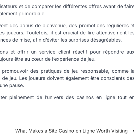
tilisateurs et de comparer les différentes offres avant de fair
alement primordiale.
vent des bonus de bienvenue, des promotions régulières e
 joueurs. Toutefois, il est crucial de lire attentivement le
ces de mise, afin d’éviter les surprises désagréables.
ons et offrir un service client réactif pour répondre au
oujours être au cœur de l’expérience de jeu.
e promouvoir des pratiques de jeu responsable, comme l
s de jeu. Les joueurs doivent également être conscients de
e une pause.
iter pleinement de l’univers des casinos en ligne tout e
What Makes a Site Casino en Ligne Worth Visiting